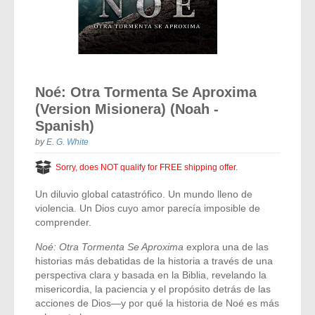
Vocal Music
Audio Bibles
Children & Youth
Bible Accessories
Conflict Set
Categorías
Missionary Bibles
Children & Youth
Great Controversy Sharing Edition
Platinum LARGE Print
Emerging Church
Cassettes
Bible Study
Study Bibles
Bible Marking
El Set de Estudios Biblicos
Great Controversy
Creation
Sharing Books
KJV
Health & Nutrition
Downloads
Skip
Bible Prophecy
to
Bible Cases
La Biblia De Estudio Remnant
Testimonies for the Church
Health
Sharing Tracts
Noé: Otra Tormenta Se Aproxima
NKJV
History of the Church
the
Testimonies for The Church
(Version Misionera) (Noah -
beginning
Bible Commentary
For Kids
Todos Los Productos
Devotionals
Inspirational Speaking
of
Pocket Sharing Books
Sharing Edition
Spanish)
Inspirational
Word of Promise
the
Bible Study Helps
by
E. G. White
images
Journals
Steps to Christ
All DVDs
Desire of Ages Series
Spanish Remnant Study Bibles
Lifestyle
gallery
Sorry, does NOT qualify for FREE shipping offer.
Studying With A Purpose
Young Scholar Study Bibles
Music
Un diluvio global catastrófico. Un mundo lleno de
violencia. Un Dios cuyo amor parecía imposible de
Classic Remnant Study Bibles
Ordination
comprender.
Noé: Otra Tormenta Se Aproxima
explora una de las
Personal Testimonials
historias más debatidas de la historia a través de una
perspectiva clara y basada en la Biblia, revelando la
Prayer
misericordia, la paciencia y el propósito detrás de las
acciones de Dios—y por qué la historia de Noé es más