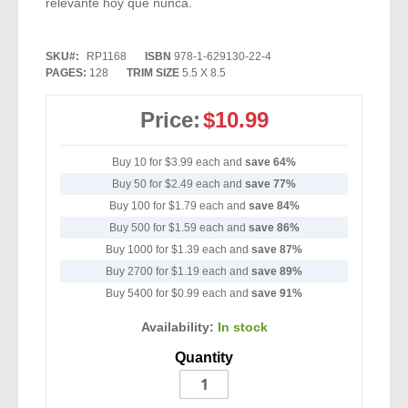
relevante hoy que nunca.
SKU
RP1168
ISBN
978-1-629130-22-4
PAGES:
128
TRIM SIZE
5.5 X 8.5
Price:
$10.99
Buy 10 for
$3.99
each and
save
64
%
Buy 50 for
$2.49
each and
save
77
%
Buy 100 for
$1.79
each and
save
84
%
Buy 500 for
$1.59
each and
save
86
%
Buy 1000 for
$1.39
each and
save
87
%
Buy 2700 for
$1.19
each and
save
89
%
Buy 5400 for
$0.99
each and
save
91
%
Availability:
In stock
Quantity