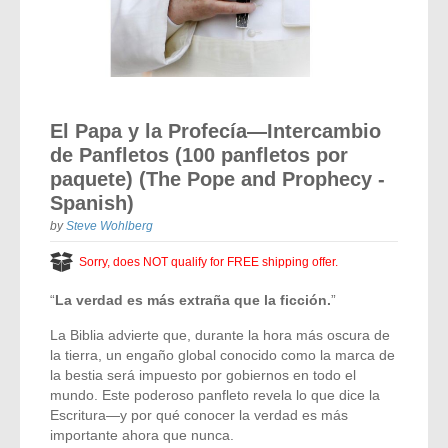
Vocal Music
Audio Bibles
Children & Youth
Bible Accessories
Conflict Set
Categorías
Missionary Bibles
Children & Youth
Great Controversy Sharing Edition
Platinum LARGE Print
Emerging Church
Cassettes
Bible Study
Study Bibles
Bible Marking
El Set de Estudios Biblicos
Great Controversy
Creation
Sharing Books
KJV
Health & Nutrition
Downloads
Skip
Bible Prophecy
to
Bible Cases
La Biblia De Estudio Remnant
Testimonies for the Church
Health
Sharing Tracts
El Papa y la Profecía—Intercambio
NKJV
History of the Church
the
Testimonies for The Church
de Panfletos (100 panfletos por
beginning
Bible Commentary
For Kids
Todos Los Productos
Devotionals
Inspirational Speaking
of
Pocket Sharing Books
Sharing Edition
paquete) (The Pope and Prophecy -
Inspirational
Word of Promise
the
Spanish)
Bible Study Helps
images
Journals
Steps to Christ
All DVDs
Desire of Ages Series
Spanish Remnant Study Bibles
Lifestyle
gallery
by
Steve Wohlberg
Studying With A Purpose
Sorry, does NOT qualify for FREE shipping offer.
Young Scholar Study Bibles
Music
“
La verdad es más extraña que la ficción.
”
Classic Remnant Study Bibles
Ordination
La Biblia advierte que, durante la hora más oscura de
la tierra, un engaño global conocido como la marca de
Personal Testimonials
la bestia será impuesto por gobiernos en todo el
mundo. Este poderoso panfleto revela lo que dice la
Prayer
Escritura—y por qué conocer la verdad es más
importante ahora que nunca.