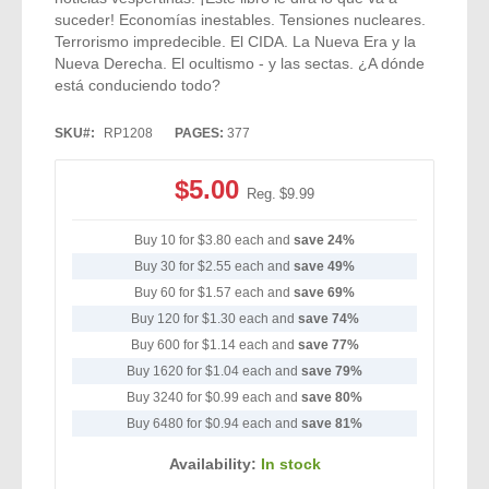
suceder! Economías inestables. Tensiones nucleares.
Terrorismo impredecible. El CIDA. La Nueva Era y la
Nueva Derecha. El ocultismo - y las sectas. ¿A dónde
está conduciendo todo?
SKU
RP1208
PAGES:
377
Special
$5.00
Reg.
$9.99
Price
Buy 10 for
$3.80
each and
save
24
%
Buy 30 for
$2.55
each and
save
49
%
Buy 60 for
$1.57
each and
save
69
%
Buy 120 for
$1.30
each and
save
74
%
Buy 600 for
$1.14
each and
save
77
%
Buy 1620 for
$1.04
each and
save
79
%
Buy 3240 for
$0.99
each and
save
80
%
Buy 6480 for
$0.94
each and
save
81
%
Availability:
In stock