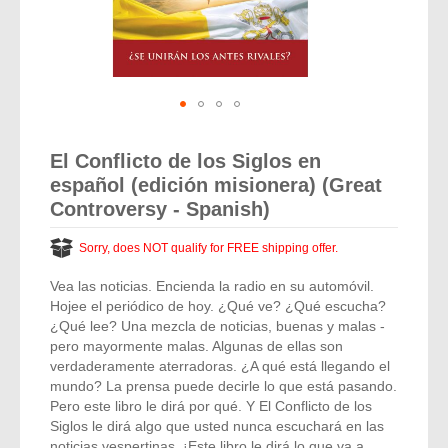
Vocal Music
Audio Bibles
Children & Youth
Bible Accessories
Conflict Set
Categorías
Missionary Bibles
Children & Youth
Great Controversy Sharing Edition
Platinum LARGE Print
Emerging Church
Cassettes
Bible Study
Study Bibles
Bible Marking
El Set de Estudios Biblicos
Great Controversy
Creation
Sharing Books
KJV
Health & Nutrition
Downloads
Bible Prophecy
Bible Cases
La Biblia De Estudio Remnant
Testimonies for the Church
Health
Sharing Tracts
Skip
NKJV
History of the Church
Testimonies for The Church
to
Bible Commentary
El Conflicto de los Siglos en
For Kids
the
Todos Los Productos
Devotionals
Inspirational Speaking
Pocket Sharing Books
Sharing Edition
Inspirational
español (edición misionera) (Great
beginning
Word of Promise
of
Bible Study Helps
Controversy - Spanish)
Journals
Steps to Christ
All DVDs
Desire of Ages Series
the
Spanish Remnant Study Bibles
Lifestyle
images
Studying With A Purpose
Sorry, does NOT qualify for FREE shipping offer.
gallery
Young Scholar Study Bibles
Music
Vea las noticias. Encienda la radio en su automóvil.
Hojee el periódico de hoy. ¿Qué ve? ¿Qué escucha?
Classic Remnant Study Bibles
Ordination
¿Qué lee? Una mezcla de noticias, buenas y malas -
pero mayormente malas. Algunas de ellas son
Personal Testimonials
verdaderamente aterradoras. ¿A qué está llegando el
mundo? La prensa puede decirle lo que está pasando.
Prayer
Pero este libro le dirá por qué. Y El Conflicto de los
Siglos le dirá algo que usted nunca escuchará en las
noticias vespertinas. ¡Este libro le dirá lo que va a